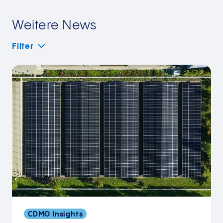
Neue Funktionen setzen einen neuen
Standard
Weitere News
Pressemitteilung herunterladen
Filter
Pressebild herunterladen
CDMO Insights