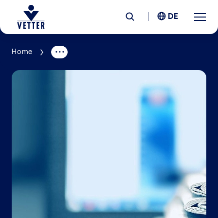
DE
Home
Unternehmen
Verantwortung
Services
Standorte
News &
Insights
Karriere