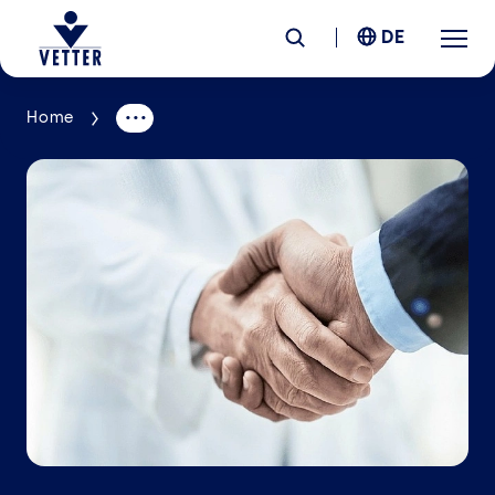
DE
Home
Unternehmen
Verantwortung
Services
Standorte
News &
Insights
Karriere