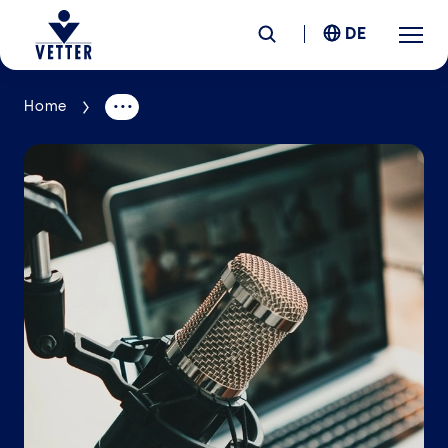
DE
Home
Unternehmen
Verantwortung
Services
Standorte
News &
Insights
Karriere