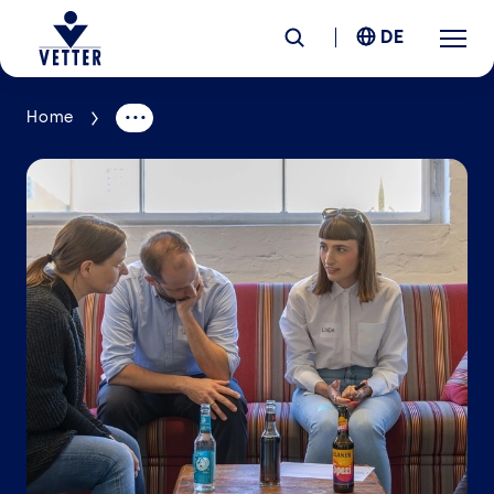
DE
Home
Unternehmen
Verantwortung
Services
Standorte
News &
Insights
Karriere