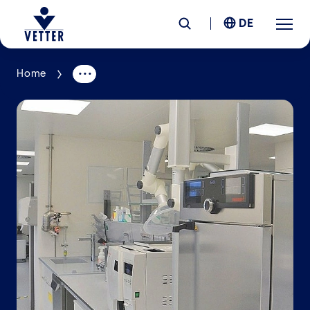
DE
Home
Unternehmen
Verantwortung
Services
Standorte
News &
Insights
Karriere