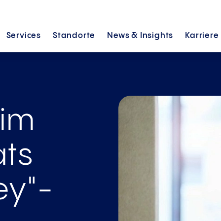
Services
Standorte
News &
Insights
Karriere
 im
ats
ey"-