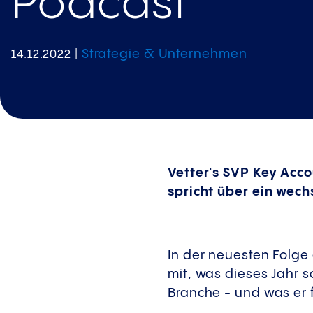
Podcast
Strategie & Unternehmen
14.12.2022
|
Vetter's SVP Key Ac
spricht über ein wec
In der neuesten Folge
mit, was dieses Jahr 
Branche - und was er f