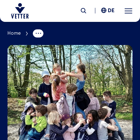
DE
Home
Unternehmen
Verantwortung
Services
Standorte
News &
Insights
Karriere