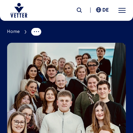
DE
Home
Unternehmen
Verantwortung
Services
Standorte
News &
Insights
Karriere