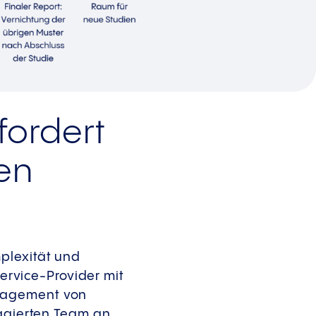
ordert
en
plexität und
Service-Provider mit
anagement von
gagierten Team an