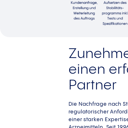
Zunehmen
einen er
Partner
Die Nachfrage nach St
regulatorischer Anforde
einer starken Expert
Arzneimitteln. Seit 19