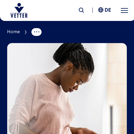
DE
Home
Unternehmen
Verantwortung
Services
Standorte
News &
Insights
Karriere