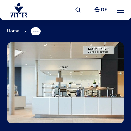
DE
Home
Unternehmen
Verantwortung
Services
Standorte
News &
Insights
Karriere