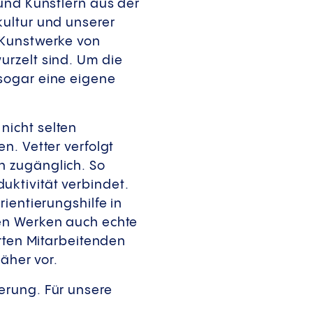
 und Künstlern aus der
kultur und unserer
 Kunstwerke von
urzelt sind. Um die
sogar eine eigene
nicht selten
n. Vetter verfolgt
n zugänglich. So
ktivität verbindet.
ientierungshilfe in
hen Werken auch echte
erten Mitarbeitenden
äher vor.
erung. Für unsere