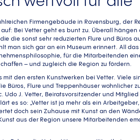
sch wertvoll für alle
ahlreichen Firmengebäude in Ravensburg, der R
l auf: Bei Vetter geht es bunt zu. Überall hängen
 die die sonst sehr reduzierten Flure und Büros a
lt man sich gar an ein Museum erinnert. All das i
rnehmensphilosophie, für die Mitarbeitenden ein
haffen – und zugleich die Region zu fördern.
os mit den ersten Kunstwerken bei Vetter. Viele s
e Büros, Flure und Treppenhäuser wohnlicher z
c. Udo J. Vetter, Beiratsvorsitzender und Mitglied
ärt es so: „Vetter ist ja mehr als ein Arbeitgeber
ertet doch sein Zuhause mit Kunst an den Wän
 Kunst aus der Region unsere Mitarbeitenden e