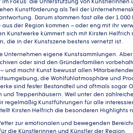
t im Fokus: die Unterstützung von Künstlerinnen
tehen Kunstförderung als Teil der Unternehmens
rantwortung. Darum stammen fast alle der 1.000
 aus der Region kommen – oder eng mit ihr verw
 Kunstwerke kümmert sich mit Kirsten Helfrich 
 die in der Kunstszene bestens vernetzt ist.
ele Unternehmen eigene Kunstsammlungen. Aber 
chiven oder sind den Gründerfamilien vorbehalte
– und macht Kunst bewusst allen Mitarbeitende
eitsumgebung, die Wohlfühlatmosphäre und Produ
rke sind fester Bestandteil und oftmals sogar Or
n und Treppenhäusern. Weil unter den zahlreic
ir regelmäßig Kunstführungen für alle interessi
ellt Kirsten Helfrich die besonderen Highlights n
 Vetter zur emotionalen und bewegenden Bereich
für die Künstlerinnen und Künstler der Region.