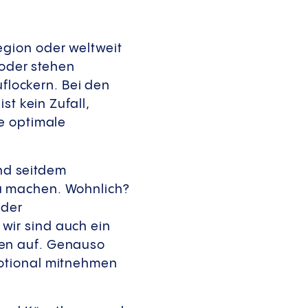
egion oder weltweit
 oder stehen
uflockern. Bei den
st kein Zufall,
e optimale
ind seitdem
u machen. Wohnlich?
 der
, wir sind auch ein
den auf. Genauso
motional mitnehmen