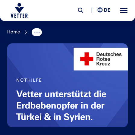
DE
Home
Unternehmen
Verantwortung
Services
Standorte
News &
Insights
Karriere