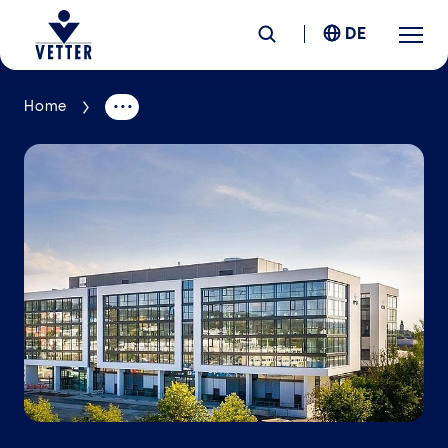
DE
Home
Unternehmen
Verantwortung
Services
Standorte
News &
Insights
Karriere