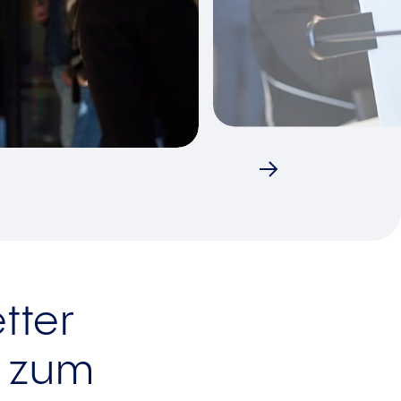
tter
 zum