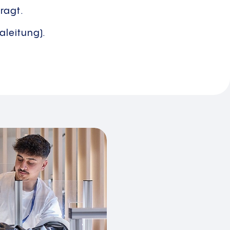
ragt.
aleitung).