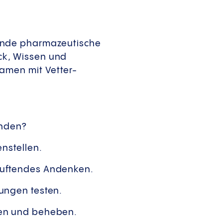
ende pharmazeutische
ck, Wissen und
amen mit Vetter-
inden?
enstellen.
duftendes Andenken.
gungen testen.
nen und beheben.