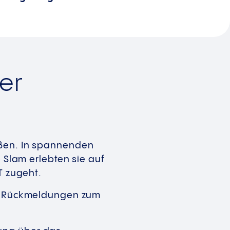
er
üßen. In spannenden
e Slam erlebten sie auf
T zugeht.
ven Rückmeldungen zum