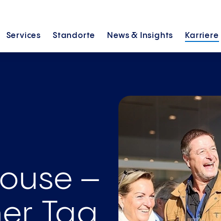
Services
Standorte
News &
Insights
Karriere
House –
her Tag