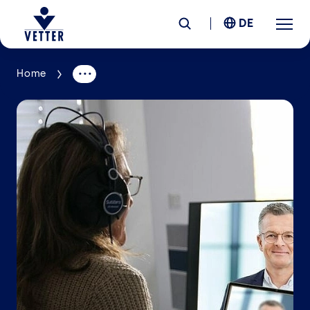
DE
Home
Unternehmen
Verantwortung
Services
Standorte
News &
Insights
Karriere