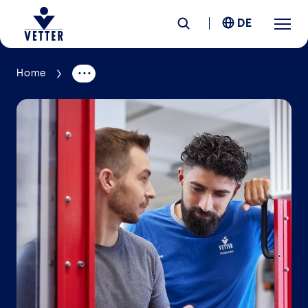
DE
Home
Unternehmen
Verantwortung
Services
Standorte
News &
Insights
Karriere