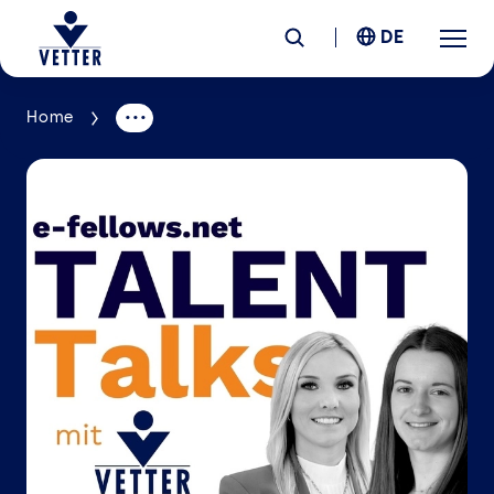
DE
Home
Unternehmen
Verantwortung
Services
Standorte
News &
Insights
Karriere