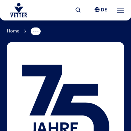
DE
Home
Unternehmen
Verantwortung
Services
Standorte
News &
Insights
Karriere