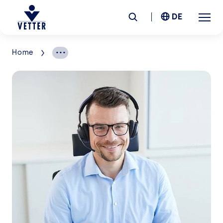
DE
Home
Unternehmen
Verantwortung
Services
Standorte
News &
Insights
Karriere