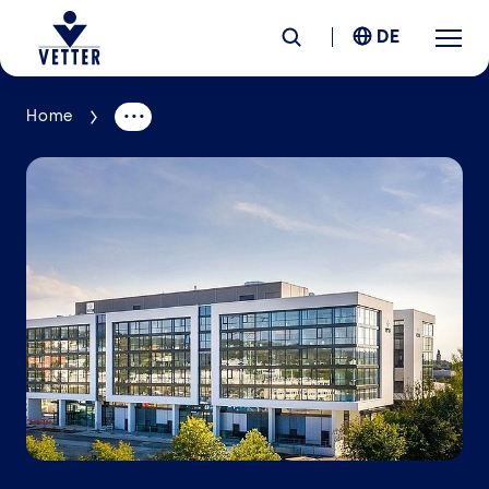
DE
Home
Unternehmen
Verantwortung
Services
Standorte
News &
Insights
Karriere