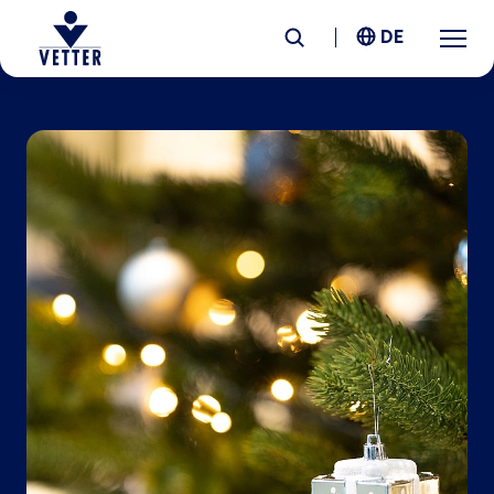
DE
Unternehmen
Verantwortung
Services
Standorte
News &
Insights
Karriere