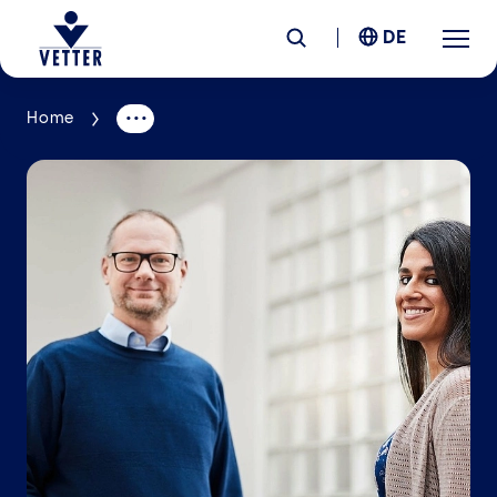
DE
Home
Unternehmen
Verantwortung
Services
Standorte
News &
Insights
Karriere