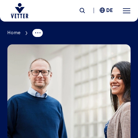
DE
Home
Unternehmen
Verantwortung
Services
Standorte
News &
Insights
Karriere