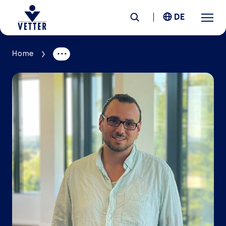
DE
Home
Unternehmen
Verantwortung
Services
Standorte
News &
Insights
Karriere