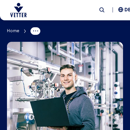
D
Home
Unternehmen
Verantwortung
Services
Standorte
News &
Insights
Karriere