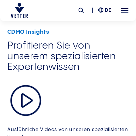
DE
CDMO Insights
Unternehmen
Profitieren Sie von
unserem spezialisierten
Verantwortung
Expertenwissen
Services
Standorte
News &
Insights
Karriere
Ausführliche Videos von unseren spezialisierten