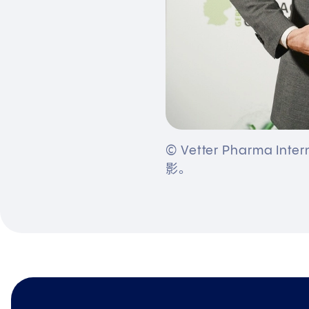
© Vetter Pharma
影。