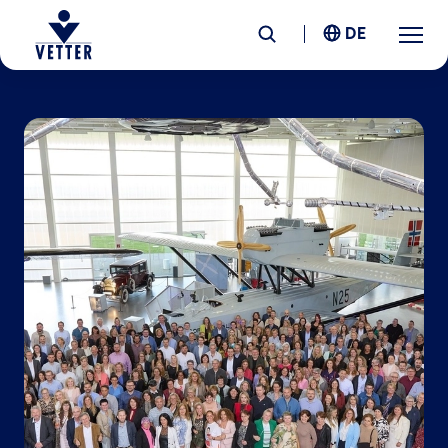
DE
Unternehmen
Verantwortung
Services
Standorte
News &
Insights
Karriere